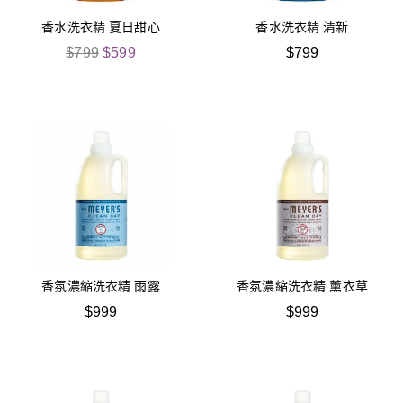
香水洗衣精 夏日甜心
香水洗衣精 清新
原
目
$
799
$
599
$
799
始
前
價
價
格：
格：
$799。
$599。
香氛濃縮洗衣精 雨露
香氛濃縮洗衣精 薰衣草
$
999
$
999