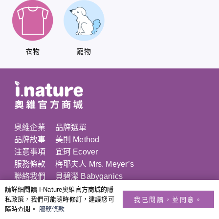
衣物
寵物
奧維企業
品牌選單
品牌故事
美則 Method
注意事項
宜珂 Ecover
服務條款
梅耶夫人 Mrs. Meyer’s
聯絡我們
貝碧潔 Babyganics
請詳細閱讀 I-Nature奧維官方商城的隱
mail
© 2026 奧維商城版權所有
私政策，我們可能隨時修訂，建議您可
我已閱讀，並同意。
隨時查閱。
服務條款