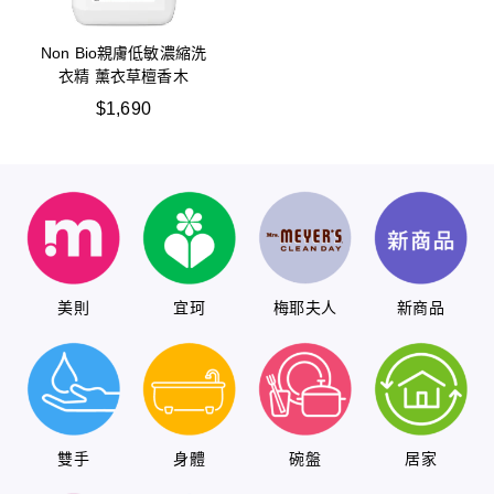
Non Bio親膚低敏濃縮洗
衣精 薰衣草檀香木
$
1,690
美則
宜珂
梅耶夫人
新商品
雙手
身體
碗盤
居家