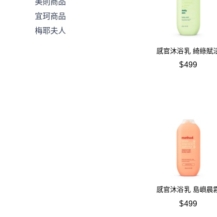
美則商品
宜珂商品
梅耶夫人
感官沐浴乳 綺綠賦
$
499
感官沐浴乳 島嶼晨
$
499