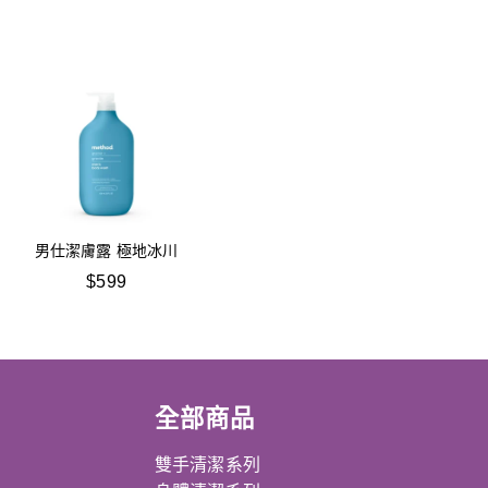
男仕潔膚露 極地冰川
$
599
全部商品
雙手清潔系列