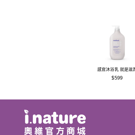
感官沐浴乳 就是滋
$
599