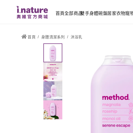
首頁
全部商品
雙手
身體
碗盤
居家
衣物
寵
首頁
/
身體清潔系列
/
沐浴乳