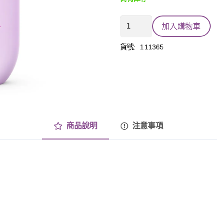
感
加入購物車
官
沐
貨號:
111365
浴
乳
純
靜
花
語
數
商品說明
注意事項
量