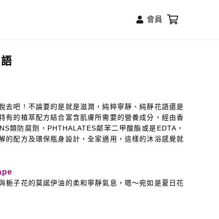
會員
花語
脫去吧 ! 不論要的是就是滋潤，純粹寧靜、純靜花語還是
特有的植萃配方結合富含肌膚所需要的營養成分，經由香
ENS類防腐劑，PHTHALATES鄰苯二甲酸酯或是EDTA，
解的配方及環保瓶身設計，全家適用，這樣的沐浴感覺就
ape
與梔子花的莫諾伊油的柔和寧靜氣息，嗯～宛如是夏日花