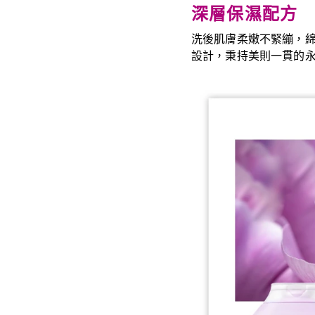
深層保濕配方
洗後肌膚柔嫩不緊繃，
設計，秉持美則一貫的