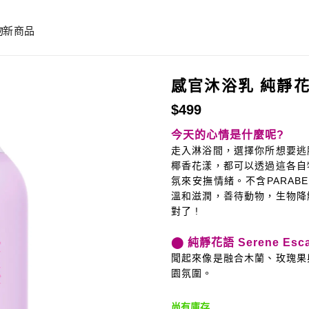
物
新商品
感官沐浴乳 純靜
$
499
今天的心情是什麼呢?
走入淋浴間，選擇你所想要逃
椰香花漾，都可以透過這各自
氛來安撫情緒。
不含PARAB
溫和滋潤，善待動物，生物降
對了 !
⬤ 純靜花語 Serene Esc
聞起來像是融合木蘭、玫瑰果
園氛圍。
尚有庫存