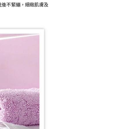
洗後不緊繃，細緻肌膚及