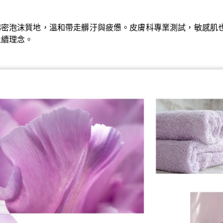
綿密泡沫質地，溫和帶走髒汙與疲憊。皮膚科專業測試，敏感肌
永續理念。