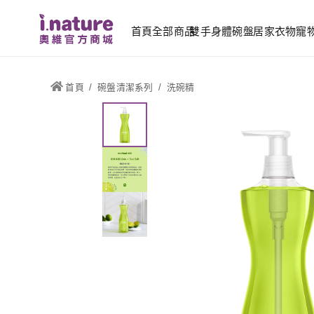
首頁
全部商品
雙手
身體
碗盤
居家
衣物
寵
首頁
/
碗盤清潔系列
/
洗碗精