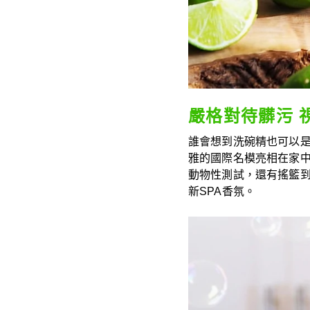
嚴格對待髒污 
誰會想到洗碗精也可以是
雅的國際名模亮相在家中
動物性測試，還有搖籃到搖
新SPA香氛。