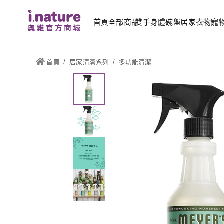
首頁
全部商品
雙手
身體
碗盤
居家
衣物
寵
首頁
/
居家清潔系列
/
多功能清潔