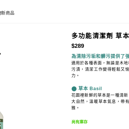
物
新商品
多功能清潔劑 草
$
289
為清除污垢和髒污提供了
適用於各種表面，無論是木地
污漬，清潔工作變得輕鬆又
力。
⬤ 草本 Basil
花園裡新鮮的草本是一種清新
大自然，溫暖草本氣息，帶
雅。
尚有庫存