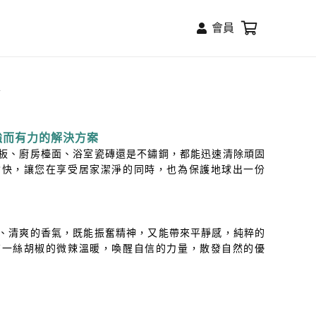
會員
本
強而有力的解決方案
板、廚房檯面、浴室瓷磚還是不鏽鋼，都能迅速清除頑固
愉快，讓您在享受居家潔淨的同時，也為保護地球出一份
、清爽的香氣，既能振奮精神，又能帶來平靜感，純粹的
有一絲胡椒的微辣溫暖，喚醒自信的力量，散發自然的優