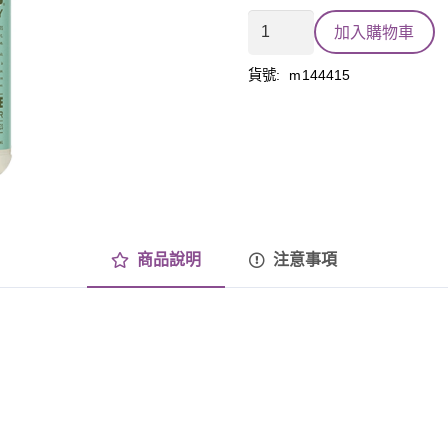
多
加入購物車
功
能
貨號:
m144415
清
潔
劑
草
本
數
量
商品說明
注意事項