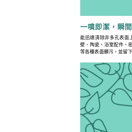
一噴即潔，瞬
能迅速清除非多孔表面
壁、陶瓷、浴室配件、
等各種表面髒污，並留