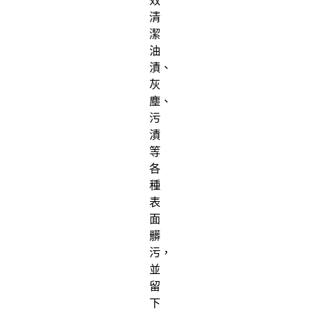
效
清
潔
油
漬、
灰
塵、
污
漬
等
各
種
表
面
髒
污，
並
留
下