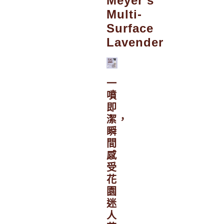
Meyer’s
Multi-
Surface
Lavender
一
噴
即
潔，
瞬
間
感
受
花
園
迷
人