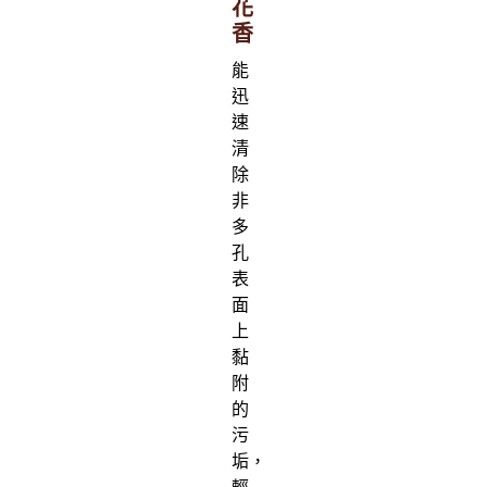
花
香
能
迅
速
清
除
非
多
孔
表
面
上
黏
附
的
污
垢，