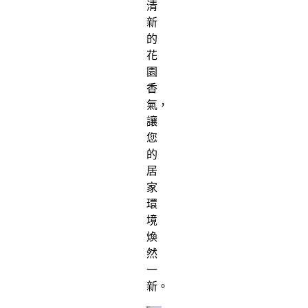
清
新
的
花
園
香
氣，
讓
您
的
居
家
環
境
煥
然
一
新。