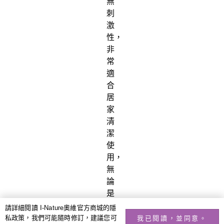
無
刺
激
性，
非
常
適
合
居
家
清
潔
使
用，
無
論
是
清
請詳細閱讀 I-Nature奧維官方商城的隱
除
私政策，我們可能隨時修訂，建議您可
我已閱讀，並同意。