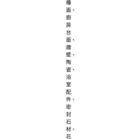
檯
面、
廚
房
台
面、
牆
壁、
陶
瓷、
浴
室
配
件、
密
封
石
材、
花