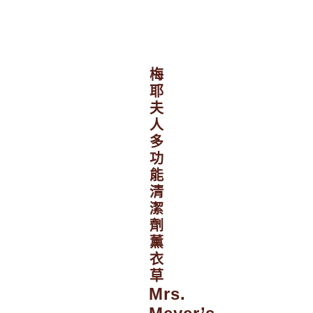
梅
耶
夫
人
多
功
能
清
潔
劑
薰
衣
草
Mrs.