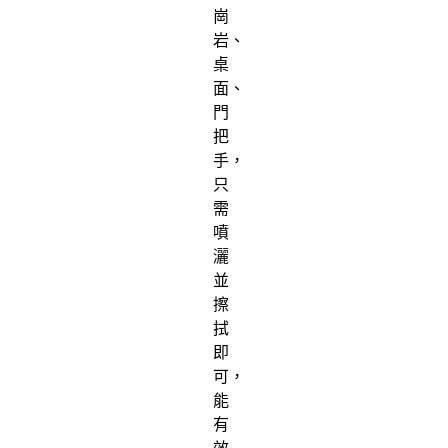
崗
岩、
桌
面、
門
把
手，
只
需
噴
灑
並
擦
拭
即
可，
能
有