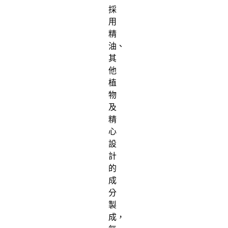
採
用
精
油、
其
他
植
物
及
精
心
設
計
的
成
分
製
成，