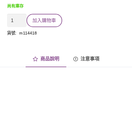
尚有庫存
多
加入購物車
功
能
貨號:
m114418
清
潔
劑
商品說明
注意事項
薰
衣
草
數
量