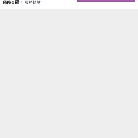
隨時查閱。
服務條款
油
漬
還
是
處
理
日
常
髒
污，
都
能
達
到
出
色
的
清
潔