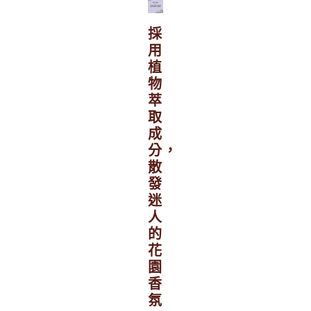
採
用
植
物
萃
取
成
分，
散
發
迷
人
的
花
園
香
氛