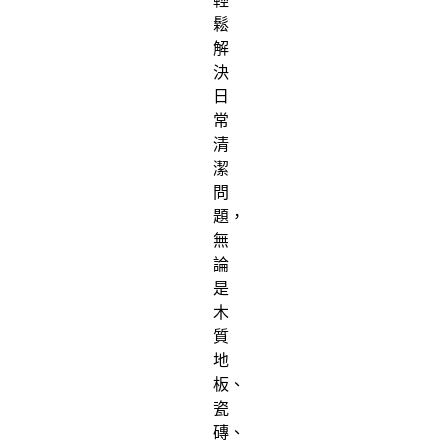
輕
鬆
解
決
日
常
清
潔
問
題，
無
論
是
木
質
地
板、
瓷
磚、